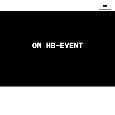
Spring
til
indhold
OM HB-EVENT